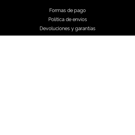
Formas de pago
Política de envíos
Devoluciones y garantías
Tratamiento de datos
Información de la tienda
Mina Rosé
Calle 50b #38-52
050021 Medellín
Colombia
WhatsApp:
3116240506
Escríbenos:
servicioalcliente@minarose.com.co