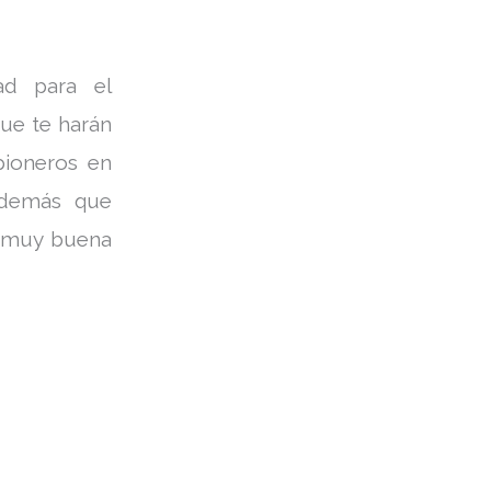
ad para el
ue te harán
pioneros en
 además que
e muy buena