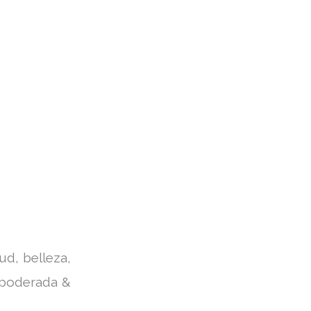
d, belleza,
empoderada &