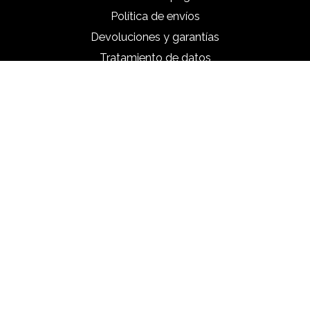
Política de envíos
Devoluciones y garantías
Tratamiento de datos
Información de la tienda
Mina Rosé
Calle 50b #38-52
050021 Medellín
Colombia
WhatsApp:
3116240506
Escríbenos:
servicioalcliente@minarose.com.co