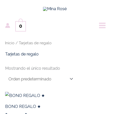
Ir
MAI
al
ME
contenido
0
Inicio
/ Tarjetas de regalo
Tarjetas de regalo
Mostrando el único resultado
Rango
Este
de
producto
precios:
BONO REGALO ★
desde
tiene
$50,000