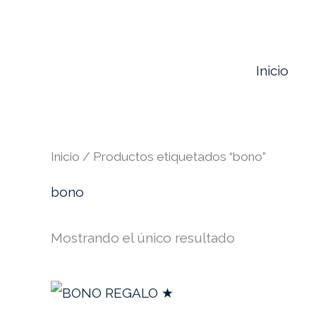
Ir
al
contenido
Inicio
Inicio
/ Productos etiquetados “bono”
bono
Mostrando el único resultado
Rango
Este
de