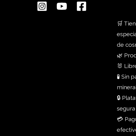
producto
🛒 Tien
especi
de cos
🌿 Pro
🐰 Libr
🧪 Sin 
minera
🔒 Pla
segura
💳 Pago
efectiv