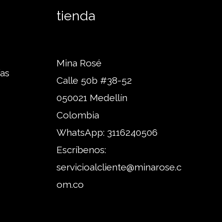
tienda
Mina Rosé
ías
Calle 50b #38-52
050021 Medellín
Colombia
WhatsApp:
3116240506
Escríbenos:
servicioalcliente@minarose.c
om.co