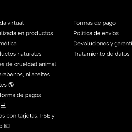
da virtual
Formas de pago
alizada en productos
Política de envíos
mética
Devoluciones y garant
ductos naturales
Tratamiento de datos
es de crueldad animal
parabenos, ni aceites
les 🌎
taforma de pagos
 💻
s con tarjetas, PSE y
o 💵