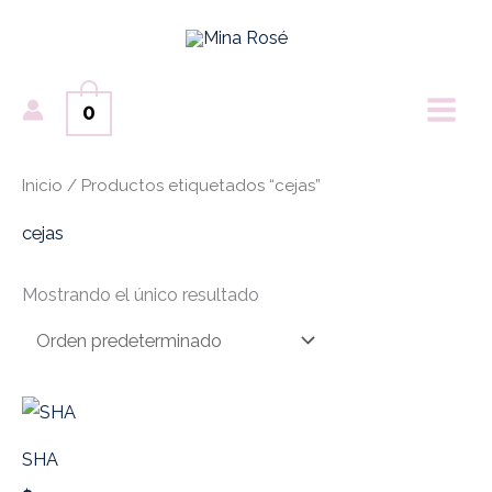
Ir
MAI
al
ME
contenido
0
Inicio
/ Productos etiquetados “cejas”
cejas
Mostrando el único resultado
SHA