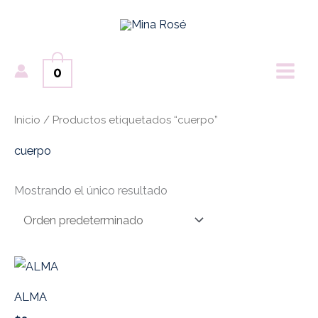
Ir
MAI
al
ME
contenido
0
Inicio
/ Productos etiquetados “cuerpo”
cuerpo
Mostrando el único resultado
ALMA