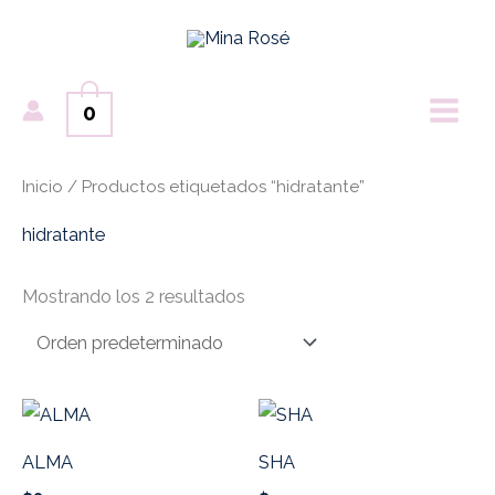
Ir
MAI
al
ME
contenido
0
Inicio
/ Productos etiquetados “hidratante”
hidratante
Mostrando los 2 resultados
ALMA
SHA