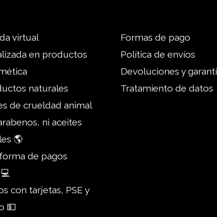
da virtual
Formas de pago
alizada en productos
Política de envíos
mética
Devoluciones y garant
ductos naturales
Tratamiento de datos
es de crueldad animal
parabenos, ni aceites
les 🌎
taforma de pagos
 💻
s con tarjetas, PSE y
o 💵