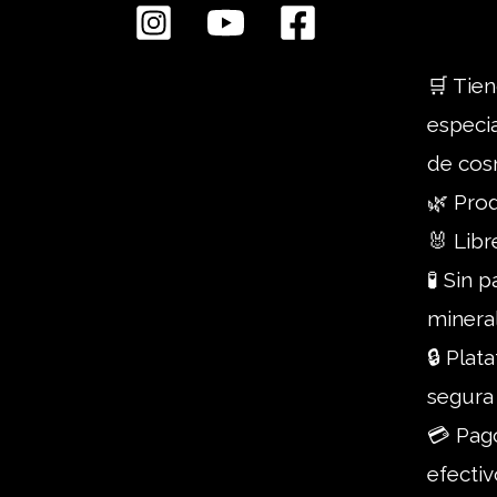
🛒 Tien
especi
de cos
🌿 Pro
🐰 Libr
🧪 Sin 
minera
🔒 Pla
segura
💳 Pago
efectiv