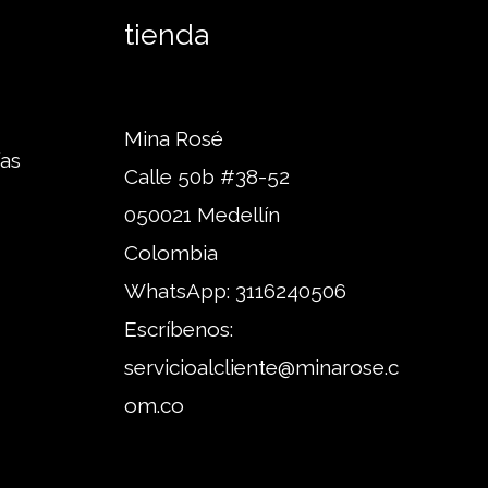
tienda
Mina Rosé
ías
Calle 50b #38-52
050021 Medellín
Colombia
WhatsApp:
3116240506
Escríbenos:
servicioalcliente@minarose.c
om.co