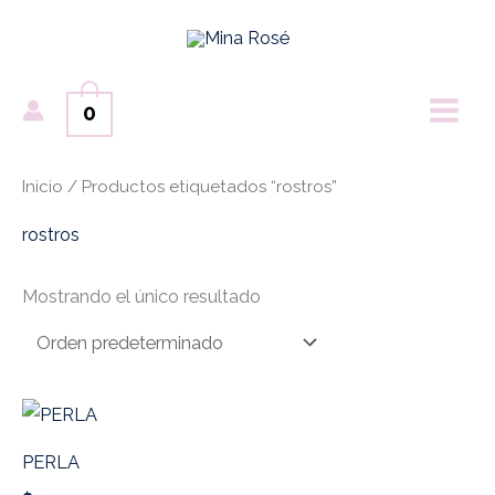
Ir
MAI
al
ME
contenido
0
Inicio
/ Productos etiquetados “rostros”
rostros
Mostrando el único resultado
PERLA