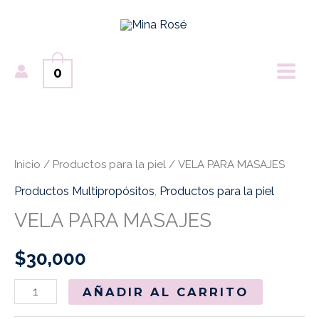
Ir
MAI
al
ME
contenido
0
VELA
PARA
MASAJES
Inicio
/
Productos para la piel
/ VELA PARA MASAJES
cantidad
Productos Multipropósitos
,
Productos para la piel
VELA PARA MASAJES
$
30,000
AÑADIR AL CARRITO