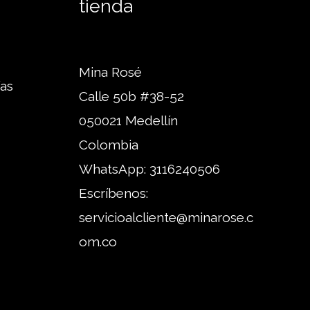
tienda
Mina Rosé
ías
Calle 50b #38-52
050021 Medellín
Colombia
WhatsApp:
3116240506
Escríbenos:
servicioalcliente@minarose.c
om.co