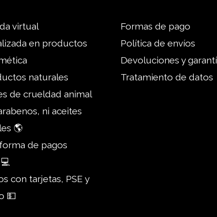
da virtual
Formas de pago
alizada en productos
Política de envíos
mética
Devoluciones y garant
ductos naturales
Tratamiento de datos
es de crueldad animal
parabenos, ni aceites
les 🌎
taforma de pagos
 💻
s con tarjetas, PSE y
o 💵