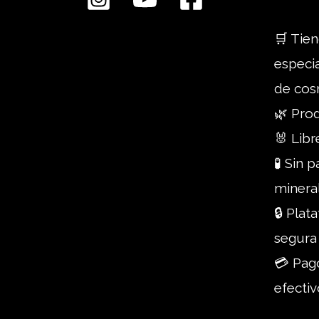
🛒 Tien
especi
de cos
🌿 Pro
🐰 Libr
🧪 Sin 
minera
🔒 Pla
segura
💳 Pago
efectiv