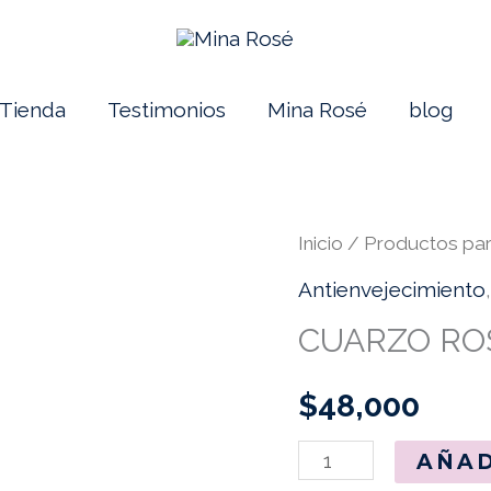
Tienda
Testimonios
Mina Rosé
blog
CUARZO
Inicio
/
Productos para
ROSA
Antienvejecimiento
cantidad
CUARZO RO
$
48,000
AÑAD